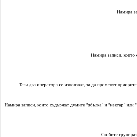
Намира за
Тези два оператора се използват, за да променят приорите
Намира записи, които съдържат думите "ябълка" и "нектар" или "я
Скобите групират