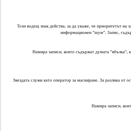
Този водещ знак действа, за да укаже, че приоритетът на з
информационен "шум". Запис, съдърж
Намира записи, които съдържат думата "ябълка", к
Звездата служи като оператор за маскиране. За разлика от о
Намира записи, коит